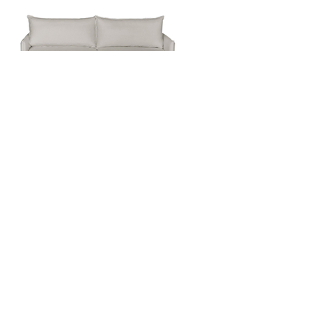
Zara
BLOCOS 3D
"Explore nossos estofados em 3D e
veja cada detalhe de perto. Nossos
blocos 3D permitem visualizar os
acabamentos, texturas, cores e
dimensões de sofás, poltronas,